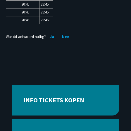
30
20:45
23:45
30
20:45
23:45
30
20:45
23:45
Was dit antwoord nuttig?
Ja
Nee
INFO TICKETS KOPEN