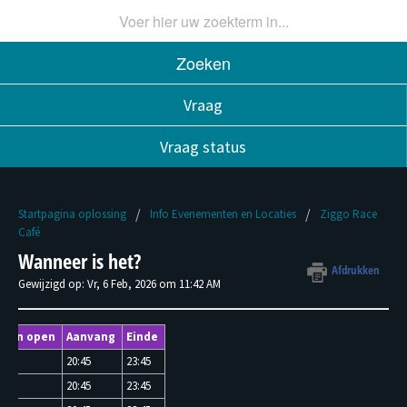
Zoeken
Vraag
Vraag status
Startpagina oplossing
Info Evenementen en Locaties
Ziggo Race
Café
Wanneer is het?
Afdrukken
Gewijzigd op: Vr, 6 Feb, 2026 om 11:42 AM
uren open
Aanvang
Einde
30
20:45
23:45
30
20:45
23:45