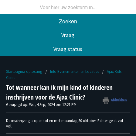
Zoeken
Vraag
Vraag status
Startpagina oplossing
Info Evenementen en Locaties
Ajax Kids
Clinic
Tot wanneer kan ik mijn kind of kinderen
inschrijven voor de Ajax Clinic?
Afdrukken
Gewijzigd op: Wo, 4 Sep, 2024 om 12:21 PM
De inschrijving is open tot en met maandag 30 oktober. Echter geldt vol =
vol.