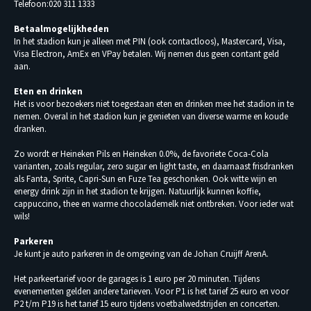
Telefoon:020 311 1333
Betaalmogelijkheden
In het stadion kun je alleen met PIN (ook contactloos), Mastercard, Visa,
Visa Electron, AmEx en VPay betalen. Wij nemen dus geen contant geld
aan.
Eten en drinken
Het is voor bezoekers niet toegestaan eten en drinken mee het stadion in te
nemen. Overal in het stadion kun je genieten van diverse warme en koude
dranken.
Zo wordt er Heineken Pils en Heineken 0.0%, de favoriete Coca-Cola
varianten, zoals regular, zero sugar en light taste, en daarnaast frisdranken
als Fanta, Sprite, Capri-Sun en Fuze Tea geschonken. Ook witte wijn en
energy drink zijn in het stadion te krijgen. Natuurlijk kunnen koffie,
cappuccino, thee en warme chocolademelk niet ontbreken. Voor ieder wat
wils!
Parkeren
Je kunt je auto parkeren in de omgeving van de Johan Cruijff ArenA.
Het parkeertarief voor de garages is 1 euro per 20 minuten. Tijdens
evenementen gelden andere tarieven. Voor P1 is het tarief 25 euro en voor
P2 t/m P19 is het tarief 15 euro tijdens voetbalwedstrijden en concerten.