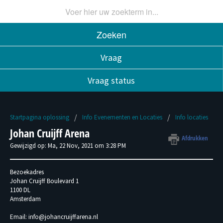
Zoeken
Vraag
Vraag status
Startpagina oplossing
Info Evenementen en Locaties
Info locaties
Johan Cruijff Arena
Afdrukken
Gewijzigd op: Ma, 22 Nov, 2021 om 3:28 PM
Bezoekadres
Johan Cruijff Boulevard 1
1100 DL
Amsterdam
Email: info@johancruijffarena.nl