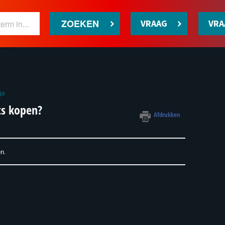
ZOEKEN
VRAAG
VRA
jo
ts kopen?
Afdrukken
n.